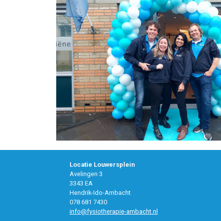
Locatie Louwersplein
Avelingen 3
3343 EA
Hendrik-Ido-Ambacht
078 681 7430
info@fysiotherapie-ambacht.nl