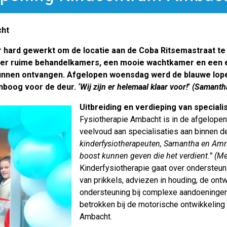
cht
r hard gewerkt om de locatie aan de Coba Ritsemastraat te
 vier ruime behandelkamers, een mooie wachtkamer en een 
e kunnen ontvangen. Afgelopen woensdag werd de blauwe lope
enboog voor de deur.
‘Wij zijn er helemaal klaar voor!
’
(Samantha
Uitbreiding en verdieping van speciali
Fysiotherapie Ambacht is in de afgelopen j
veelvoud aan specialisaties aan binnen d
kinderfysiotherapeuten, Samantha en Amri
boost kunnen geven die het verdient.” (M
Kinderfysiotherapie gaat over ondersteuni
van prikkels, adviezen in houding, de ont
ondersteuning bij complexe aandoeningen.
betrokken bij de motorische ontwikkeling
Ambacht.