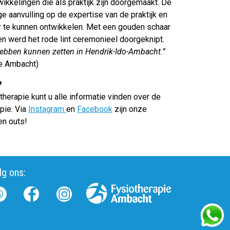
kkelingen die als praktijk zijn doorgemaakt. De
e aanvulling op de expertise van de praktijk en
r te kunnen ontwikkelen. Met een gouden schaar
n werd het rode lint ceremonieel doorgeknipt.
r hebben kunnen zetten in Hendrik-Ido-Ambacht.”
ie Ambacht)
?
therapie kunt u alle informatie vinden over de
pie. Via
Instagram
en
Facebook
zijn onze
en outs!
lg ons: